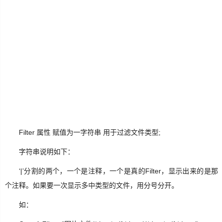
生
活
数
码
Xamarin
错
误
Filter 属性 赋值为一字符串 用于过滤文件类型;
软
字符串说明如下：
件
‘|’分割的两个，一个是注释，一个是真的Filter，显示出来的是那
教
个注释。如果要一次显示多中类型的文件，用分号分开。
程
如：
Unity3D