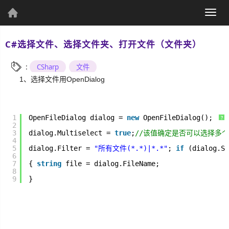
(current)
Togg
个人资料
navig
C#选择文件、选择文件夹、打开文件（文件夹）
:
CSharp
文件
1、选择文件用OpenDialog
个人主页
发表文章
1
OpenFileDialog dialog = 
new
OpenFileDialog();
?
2
3
dialog.Multiselect = 
true
;
//该值确定是否可以选择多个文件
4
5
dialog.Filter = 
"所有文件(*.*)|*.*"
; 
if
(dialog.Sh
6
综
7
{ 
string
file = dialog.FileName;
8
合
9
}
UWP
Csharp