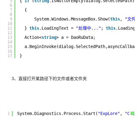
5
{ 
if
(
string
.IsNullOrEmpty(dialog.SelectedPath))
6
7
{
8
9
System.Windows.MessageBox.Show(
this
, 
"文件
10
11
} 
this
.LoadingText = 
"处理中..."
; 
this
.Loading
12
13
Action<
string
> a = DaoRuData;
14
15
a.BeginInvoke(dialog.SelectedPath,asyncCallbac
16
17
}
3、直接打开某路径下的文件或者文件夹
1
System.Diagnostics.Process.Start(
"ExpLore"
, 
"C:\\
?