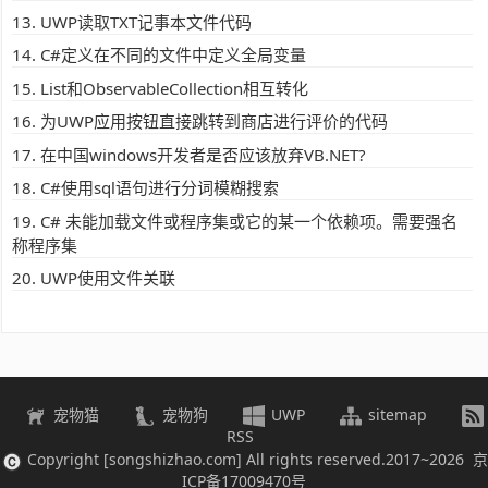
UWP读取TXT记事本文件代码
C#定义在不同的文件中定义全局变量
List和ObservableCollection相互转化
为UWP应用按钮直接跳转到商店进行评价的代码
在中国windows开发者是否应该放弃VB.NET?
C#使用sql语句进行分词模糊搜索
C# 未能加载文件或程序集或它的某一个依赖项。需要强名
称程序集
UWP使用文件关联
宠物猫
宠物狗
UWP
sitemap
RSS
Copyright [songshizhao.com] All rights reserved.2017~2026 京
ICP备17009470号