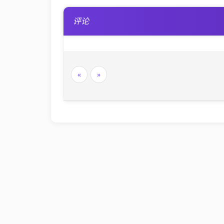
Unity3D
评论
SignalR
ASP.NET
«
»
Win10