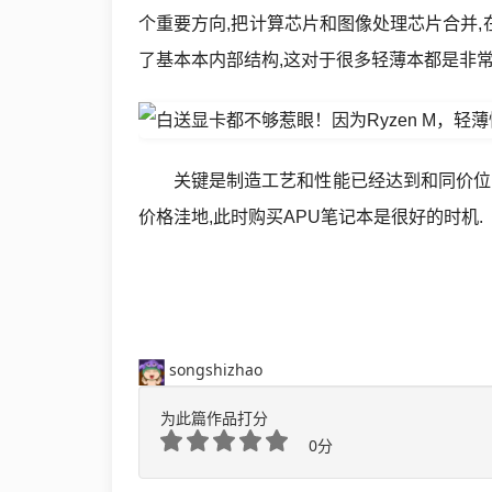
Csharp
个重要方向,把计算芯片和图像处理芯片合并,
生
了基本本内部结构,这对于很多轻薄本都是非常
活
数
码
关键是制造工艺和性能已经达到和同价位int
价格洼地,此时购买APU笔记本是很好的时机.
Xamarin
错
误
软
songshizhao
件
为此篇作品打分
教
0分
程