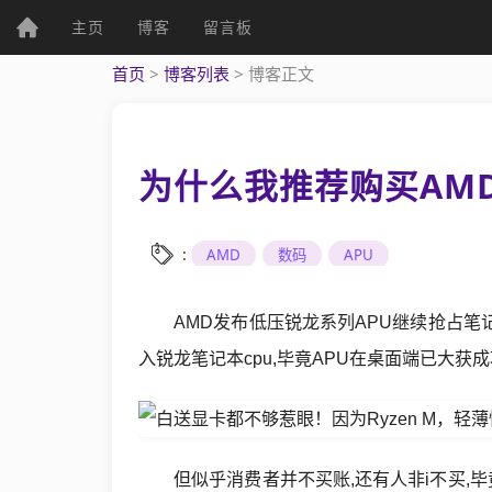
(current)
主页
博客
留言板
个人资料
首页
>
博客列表
>
博客正文
为什么我推荐购买AM
个人主页
发表文章
:
AMD
数码
APU
AMD发布低压锐龙系列APU继续抢占笔
综
入锐龙笔记本cpu,毕竟APU在桌面端已大获成
合
UWP
但似乎消费者并不买账,还有人非i不买,毕