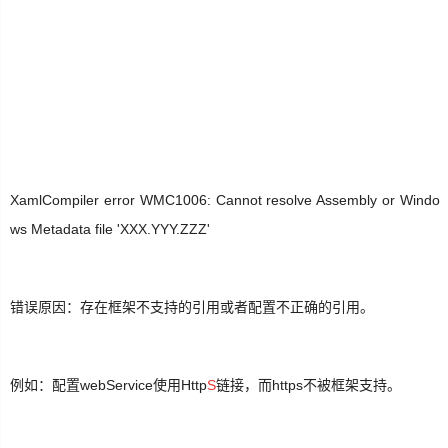
生
活
数
码
Xamarin
XamlCompiler error WMC1006: Cannot resolve Assembly or Windo
ws Metadata file 'XXX.YYY.ZZZ'
错
误
软
错误原因：存在框架不支持的引用或者配置不正确的引用。
件
教
例如：配置webService使用Http
S
链接，而https不被框架支持。
程
Unity3D