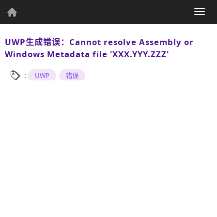
(current)
Togg
个人资料
navig
UWP生成错误：Cannot resolve Assembly or
Windows Metadata file 'XXX.YYY.ZZZ'
:
UWP
错误
个人主页
发表文章
综
合
UWP
Csharp