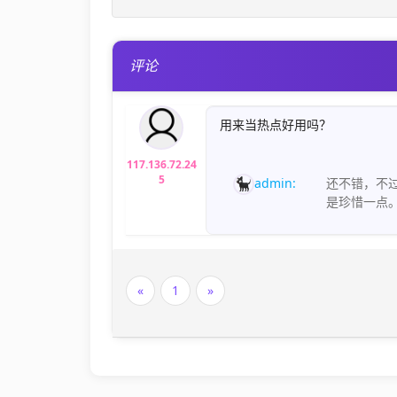
评论
用来当热点好用吗？
117.136.72.24
5
admin:
还不错，不
是珍惜一点
«
1
»