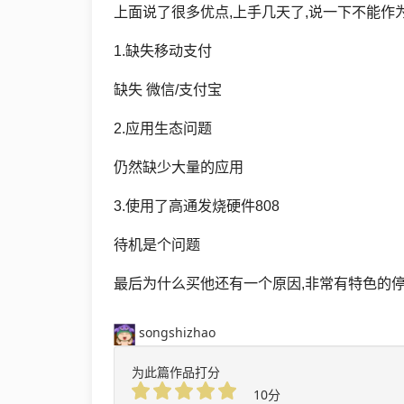
上面说了很多优点,上手几天了,说一下不能作
Unity3D
1.缺失移动支付
SignalR
缺失 微信/支付宝
ASP.NET
2.应用生态问题
仍然缺少大量的应用
Win10
3.使用了高通发烧硬件808
待机是个问题
最后为什么买他还有一个原因,非常有特色的停
songshizhao
为此篇作品打分
10分