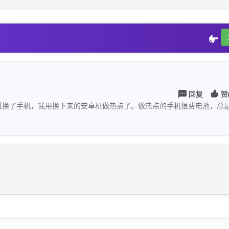
回复
赞
过换了手机，我用换下来的安卓机做热点了。做热点的手机很费电池，总
。