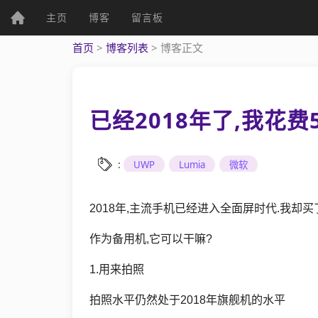
(current)
主页
博客
留言板
个人资料
首页
>
博客列表
>
博客正文
已经2018年了,我花费
个人主页
发表文章
:
UWP
Lumia
微软
2018年,主流手机已经进入全面屏时代.我却买了一
综
作为备用机,它可以干嘛?
合
1.用来拍照
UWP
拍照水平仍然处于2018年旗舰机的水平