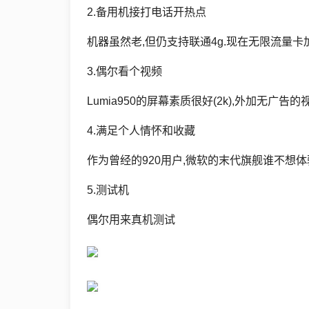
Csharp
2.备用机接打电话开热点
生
机器虽然老,但仍支持联通4g.现在无限流量卡
活
3.偶尔看个视频
数
Lumia950的屏幕素质很好(2k),外加无广告
码
4.满足个人情怀
和收藏
Xamarin
作为曾经的920用户,微软的末代旗舰谁不想体验一
错
5.测试机
误
偶尔用来真机测试
软
件
教
程