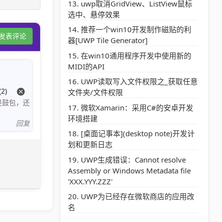
uwp取消GridView、ListView鼠标
选中、悬停效果
推荐一个win10开发制作磁贴的利
发表评论
器[UWP Tile Generator]
在win10通用程序开发中使用新的
MIDI的API
UWP读取写入文件权限之_获取任意
(2)
文件夹/文件权限
是鼓包，还
微软Xamarin：采用C#的安卓开发
环境搭建
回复
[桌面记事本](desktop note)开发计
划和更新日志
UWP生成错误：Cannot resolve
Assembly or Windows Metadata file
'XXX.YYY.ZZZ'
UWP为已经存在微软商店的应用改
名