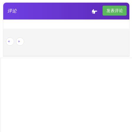
评论
发表评论
SignalR
ASP.NET
«
»
Win10