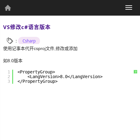
(current)
Togg
个人资料
navig
VS修改c#语言版本
:
Csharp
使用记事本代开csproj文件,修改或添加
个人主页
发表文章
如8.0版本
1
<PropertyGroup>
?
2
<LangVersion>8.0</LangVersion>
3
</PropertyGroup>
综
合
UWP
Csharp