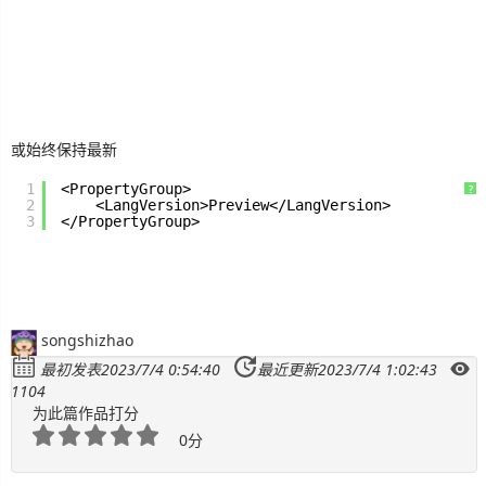
生
活
数
码
或始终保持最新
1
<PropertyGroup>
?
Xamarin
2
<LangVersion>Preview</LangVersion>
3
</PropertyGroup>
错
误
软
songshizhao
件
最初发表2023/7/4 0:54:40
最近更新2023/7/4 1:02:43
1104
教
为此篇作品打分
程
0分
Unity3D