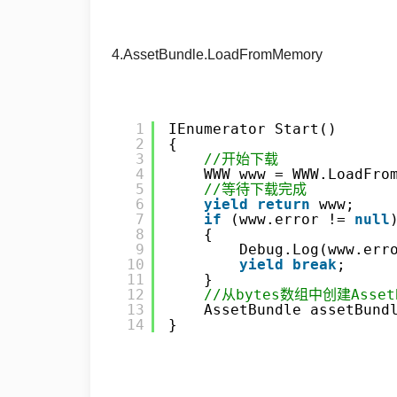
4.AssetBundle.LoadFromMemory
1
IEnumerator Start()
2
{
3
//开始下载
4
WWW www = WWW.LoadFro
5
//等待下载完成
6
yield
return
www;
7
if
(www.error != 
null
8
{
9
Debug.Log(www.err
10
yield
break
;
11
}
12
//从bytes数组中创建Asset
13
AssetBundle assetBund
14
}