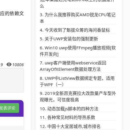
么
载对应的依赖文
为什么我推荐购买AMD锐龙CPU笔记
本
今天收到了魁拔众筹的海问香鼠标
关于UWP安装包的强制更新
Win10 uwp使用FFmpeg播放视频[软
件开发向]
uwp客户端使用webservice返回
19
10806
ArrayOfXElement数据处理方法
UWP中ListView数据绑定专题，适用
于WPF（一）
2019全新昂克赛拉大改款量产车型外
观曝光，可信度极高
发表评论
动态加载js脚本的四种方法
各种常见材料的导热系数
中国十大宜居城市,城市排名