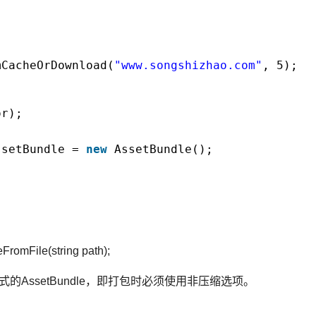
mCacheOrDownload(
"www.songshizhao.com"
, 5);
or);
ssetBundle = 
new
AssetBundle();
omFile(string path);
AssetBundle，即打包时必须使用非压缩选项。