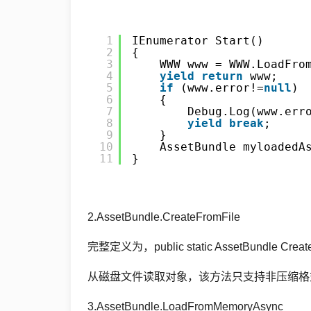
Csharp
生
1
IEnumerator Start()
活
2
{
3
WWW www = WWW.LoadFro
4
yield
return
www;
5
if
(www.error!=
null
)
数
6
{
码
7
Debug.Log(www.err
8
yield
break
;
9
}
Xamarin
10
AssetBundle myloadedA
11
}
错
误
2.AssetBundle.CreateFromFile
软
件
完整定义为，public static AssetBundle CreateFr
从磁盘文件读取对象，该方法只支持非压缩格式的
教
程
3.AssetBundle.LoadFromMemoryAsync