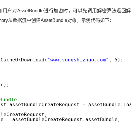
户对AssetBundle进行加密时，可以先调用解密算法返回
mMemory从数据流中创建AssetBundle对象。示例代码如下：
mCacheOrDownload(
"www.songshizhao.com"
, 5);
)
or);
Bundle
est assetBundleCreateRequest = AssetBundle.Lo
dleCreateRequest;
le = assetBundleCreateRequest.assetBundle;