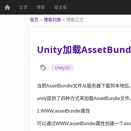
(current)
主页
博客
留言板
个人资料
首页
>
博客列表
>
博客正文
Unity加载AssetBu
个人主页
发表文章
:
Unity3D
当把AssetBundle文件从服务器下载到本地
综
unity提供了四种方式来加载AssetBundle文件
合
1.WWW.assetBundle属性
UWP
可以通过WWW.assetBundle属性创建一个a