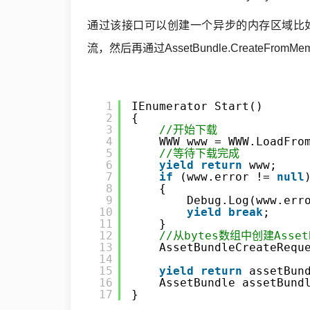
Unity3D
通过该接口可以创建一个异步的内存区域比如用
流，然后再通过AssetBundle.CreateFro
SignalR
ASP.NET
1
IEnumerator Start()
2
{
3
//开始下载
Win10
4
WWW www = WWW.LoadFro
5
//等待下载完成
6
yield
return
www;
7
if
(www.error != 
null
8
{
9
Debug.Log(www.err
10
yield
break
;
11
}
12
//从bytes数组中创建Asset
13
AssetBundleCreateRequ
14
15
yield
return
assetBun
16
AssetBundle assetBund
17
}