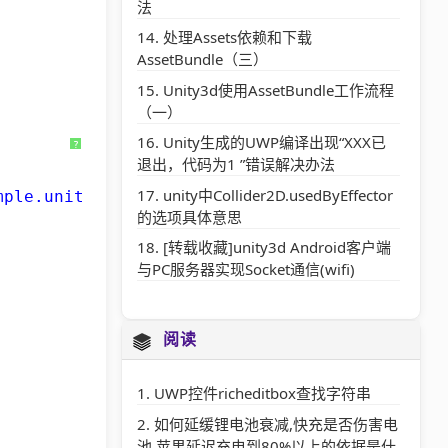
法
处理Assets依赖和下载
AssetBundle（三）
Unity3d使用AssetBundle工作流程
（一）
Unity生成的UWP编译出现“XXX已
?
退出，代码为1 ”错误解决办法
unity中Collider2D.usedByEffector
mple.unity3d"
, 5);
的选项具体意思
[转载收藏]unity3d Android客户端
与PC服务器实现Socket通信(wifi)
阅读
UWP控件richeditbox查找字符串
如何延缓锂电池衰减,快充是否伤害电
池,苹果延迟充电到80%以上的依据是什