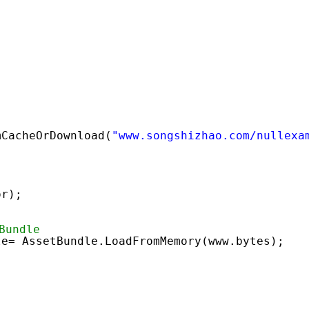
mCacheOrDownload(
"www.songshizhao.com/nullexa
)
or);
Bundle
le= AssetBundle.LoadFromMemory(www.bytes);