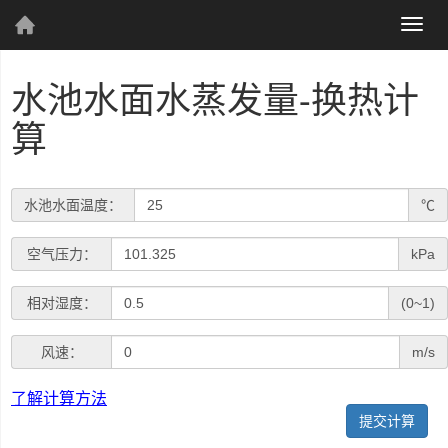
(current)
Togg
个人资料
navig
水池水面水蒸发量-换热计
算
个人主页
发表文章
T
水池水面温度：
℃
e
P
空气压力：
kPa
m
r
p
P
相对湿度：
(0~1)
e
综
e
r
合
s
P
r
风速：
m/s
e
s
r
a
s
了解计算方法
UWP
u
e
t
s
r
s
u