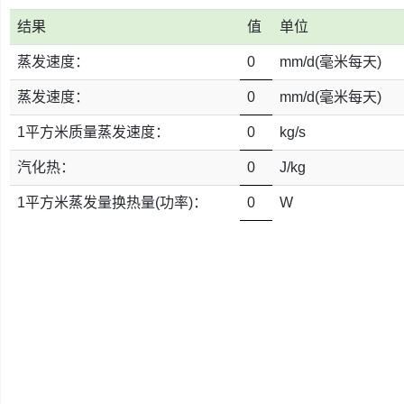
u
Csharp
e
s
r
结果
值
单位
r
u
e
e
蒸发速度：
0
mm/d(毫米每天)
生
r
活
蒸发速度：
0
mm/d(毫米每天)
e
1平方米质量蒸发速度：
0
kg/s
数
码
汽化热：
0
J/kg
1平方米蒸发量换热量(功率)：
0
W
Xamarin
错
误
软
件