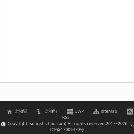
教
程
Unity3D
SignalR
ASP.NET
Win10
宠物猫
宠物狗
UWP
sitemap
RSS
Copyright [songshizhao.com] All rights reserved.2017~2026 京
ICP备17009470号