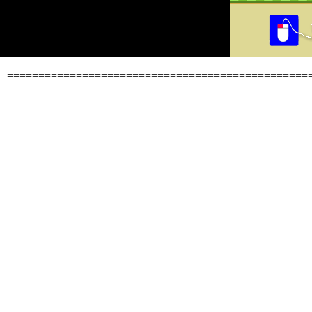
================================================